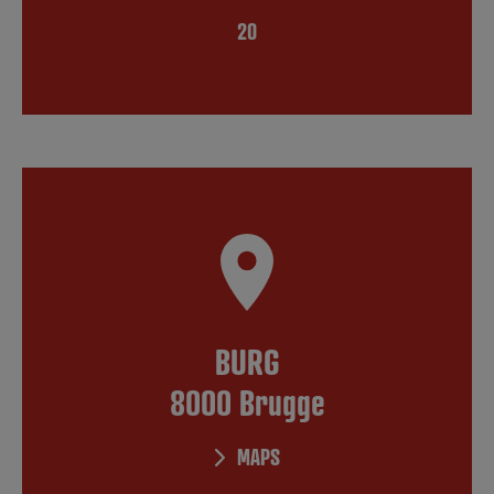
20
BURG
8000 Brugge
MAPS