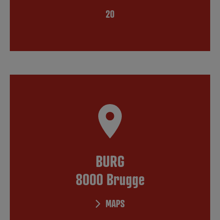
20
BURG
8000 Brugge
MAPS